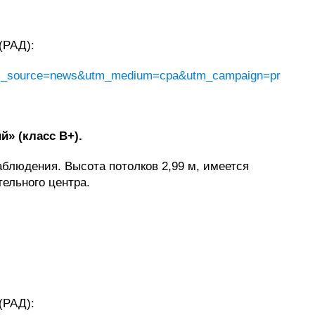
(РАД):
a/?utm_source=news&utm_medium=cpa&utm_campaign=pr
» (класс В+).
блюдения. Высота потолков 2,99 м, имеется
ельного центра.
(РАД):