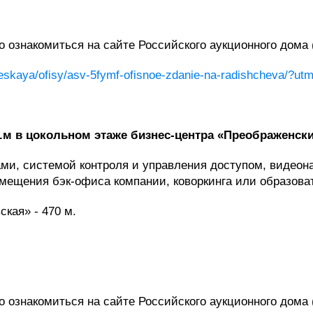
ознакомиться на сайте Российского аукционного дома 
rcheskaya/ofisy/asv-5fymf-ofisnoe-zdanie-na-radishchev
м в цокольном этаже бизнес-центра «Преображенский
и, системой контроля и управления доступом, видеона
змещения бэк-офиса компании, коворкинга или образоват
кая» - 470 м.
ознакомиться на сайте Российского аукционного дома 