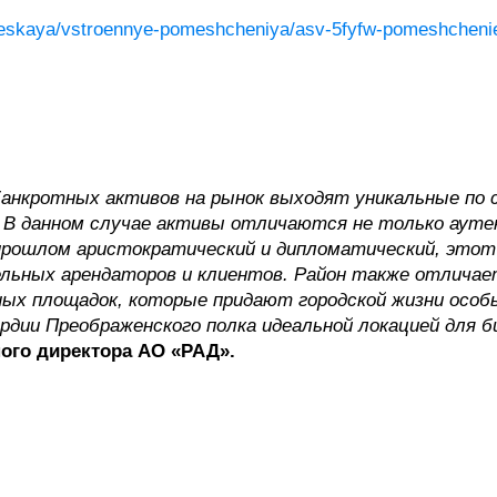
cheskaya/vstroennye-pomeshcheniya/asv-5fyfw-pomeshchenie
и банкротных активов на рынок выходят уникальные п
В данном случае активы отличаются не только аут
прошлом аристократический и дипломатический, этот
ельных арендаторов и клиентов.
Район также отличает
ных площадок, которые придают городской жизни особ
ардии Преображенского полка
идеальной локацией для 
ого директора АО «РАД».