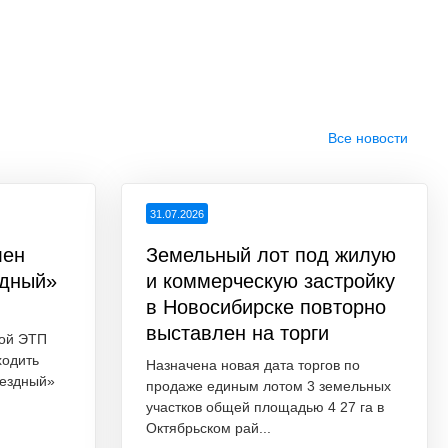
Все новости
31.07.2026
лен
Земельный лот под жилую
здный»
и коммерческую застройку
в Новосибирске повторно
выставлен на торги
ной ЭТП
ходить
Назначена новая дата торгов по
вездный»
продаже единым лотом 3 земельных
участков общей площадью 4 27 га в
Октябрьском рай...