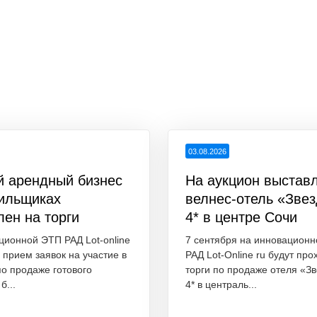
03.08.2026
й арендный бизнес
На аукцион выстав
тильщиках
велнес-отель «Зве
лен на торги
4* в центре Сочи
ционной ЭТП РАД Lot-online
7 сентября на инновацион
 прием заявок на участие в
РАД Lot-Online ru будут про
по продаже готового
торги по продаже отеля «З
б...
4* в централь...