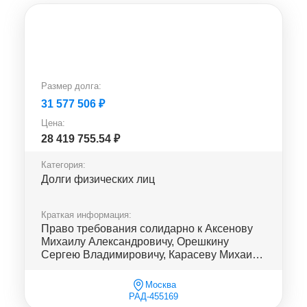
Размер долга:
31 577 506
₽
Цена:
28 419 755.54
₽
Категория:
Долги физических лиц
Краткая информация:
Право требования солидарно к Аксенову
Михаилу Александровичу, Орешкину
Сергею Владимировичу, Карасеву Михаилу
Альбертовичу, Журавлеву Ром...
Москва
РАД-455169