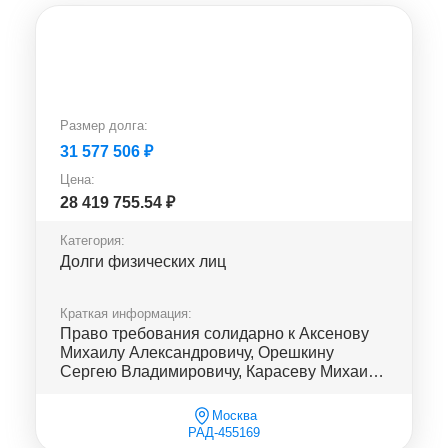
Размер долга:
31 577 506
₽
Цена:
28 419 755.54
₽
Категория:
Долги физических лиц
Краткая информация:
Право требования солидарно к Аксенову
Михаилу Александровичу, Орешкину
Сергею Владимировичу, Карасеву Михаилу
Альбертовичу, Журавлеву Ром...
Москва
РАД-455169